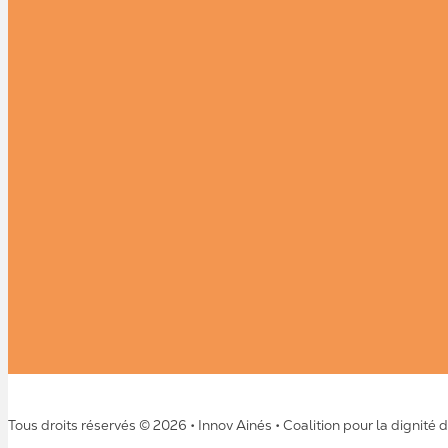
Tous droits réservés © 2026 • Innov Ainés • Coalition pour la dignité 