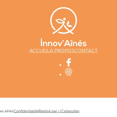
ACCUEIL
À PROPOS
CONTACT
des aînés
Confidentialité
Réalisé par </Catapulte>