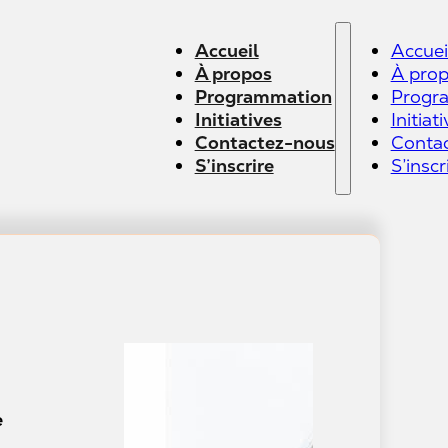
Accueil
Accuei
À propos
À pro
Programmation
Progr
Initiatives
Initiat
Contactez-nous
Conta
S’inscrire
S’inscr
e