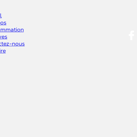
l
pos
ammation
ives
ctez-nous
ire