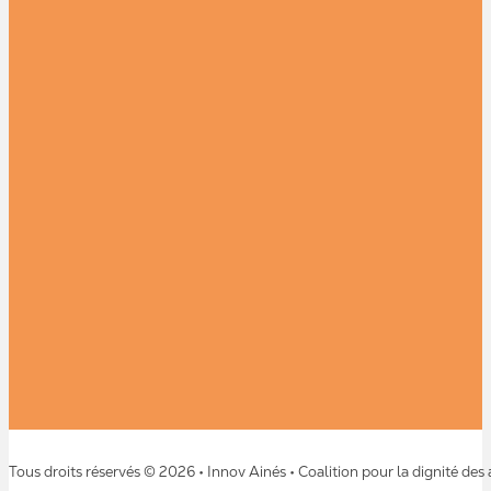
Tous droits réservés © 2026 • Innov Ainés • Coalition pour la dignité des 