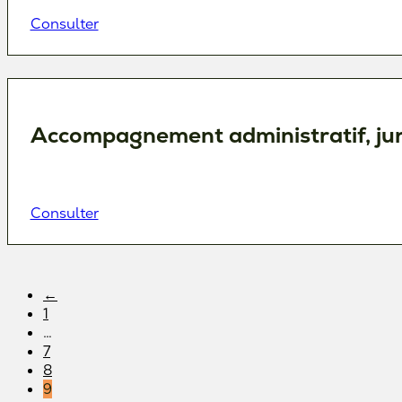
Consulter
Accompagnement administratif, jurid
Consulter
←
1
…
7
8
9