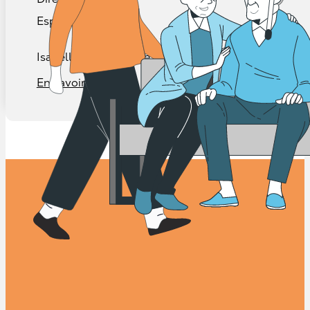
Espace MUNI
Isabelle Lizée cumule plus de 25 ans d’expérience da
En savoir plus →